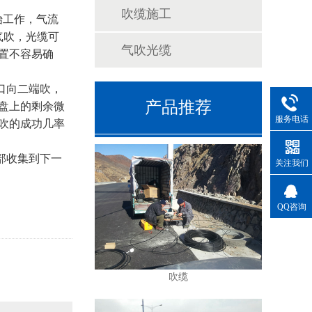
吹缆施工
始工作，气流
气吹，光缆可
气吹光缆
置不容易确
口向二端吹，
产品推荐
盘上的剩余微
服务电话
吹的成功几率
部收集到下一
关注我们
QQ咨询
吹缆