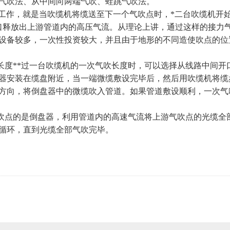
气吹法、从中间向两端气吹、蛙跳气吹法。
合工作，就是当吹缆机将缆送至下一个气吹点时，*二台吹缆机开
口释放出上游管道内的高压气流。从理论上讲，通过这样的接力
设备较多，一次性投资较大，并且由于地形的不同造使吹点的位
长度**过一台吹缆机的一次气吹长度时，可以选择从线路中间开
器安装在缆盘附近，当一端微缆敷设完毕后，然后用吹缆机将缆
方向，将倒盘器中的微缆吹入管道。如果管道敷设顺利，一次气
气吹点的是倒盘器，利用管道内的高速气流将上游气吹点的光缆全
循环，直到光缆全部气吹完毕。