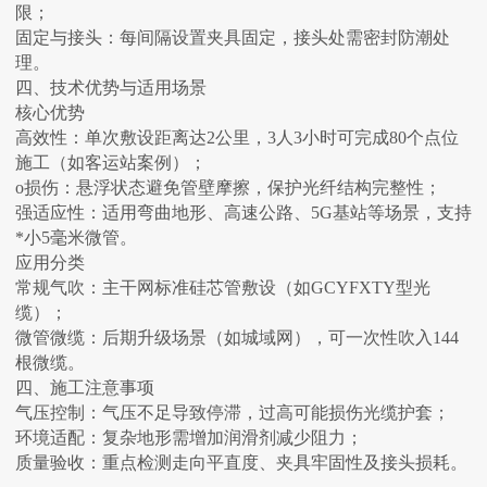
限‌；
‌固定与接头‌：每间隔设置夹具固定，接头处需密封防潮处
理‌。
四、技术优势与适用场景
‌核心优势‌
‌高效性‌：单次敷设距离达2公里，3人3小时可完成80个点位
施工（如客运站案例）‌；
‌o损伤‌：悬浮状态避免管壁摩擦，保护光纤结构完整性‌；
‌强适应性‌：适用弯曲地形、高速公路、5G基站等场景，支持
*小5毫米微管‌。
‌应用分类‌
‌常规气吹‌：主干网标准硅芯管敷设（如GCYFXTY型光
缆）‌；
‌微管微缆‌：后期升级场景（如城域网），可一次性吹入144
根微缆‌。
四、施工注意事项
‌气压控制‌：气压不足导致停滞，过高可能损伤光缆护套‌；
‌环境适配‌：复杂地形需增加润滑剂减少阻力‌；
‌质量验收‌：重点检测走向平直度、夹具牢固性及接头损耗‌。