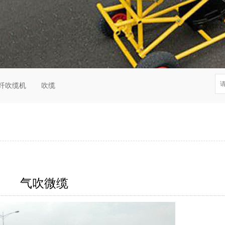
纤吹缆机
吹缆
气吹微缆